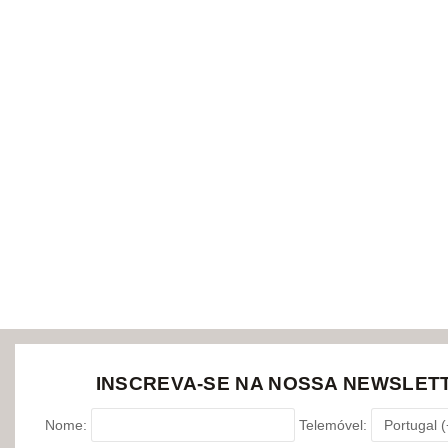
+ CLIQUE AQUI PARA MAIS DETALHES
MODELAGEM FIGURAS 3D P/ BOLOS INFANTIS
18 Outubro – 14h30/20h30
+ CLIQUE AQUI PARA MAIS DETALHES
INSCREVA-SE NA NOSSA NEWSLET
Nome:
Telemóvel: