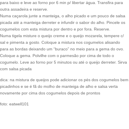
para baixo e leve ao forno por 6 min p/ libertar água. Transfira para
outra assadeira e reserve.
Numa caçarola junte a manteiga, o alho picado e um pouco de salsa
picada até a manteiga derreter e infundir o sabor do alho. Pincele os
cogumelos com esta mistura por dentro e por fora. Reserve.
Numa tigela misture o queijo creme e o queijo mozarela, tempere c/
sal e pimenta a gosto. Coloque a mistura nos cogumelos alisando
para as bordas deixando um “buraco” no meio para a gema do ovo.
Coloque a gema. Polvilhe com o parmesão por cima de todo o
cogumelo. Leve ao forno por 5 minutos ou até o queijo derreter. Sirva
com salsa picada
dica: na mistura de queijos pode adicionar os pés dos cogumelos bem
picadinhos e se é fã do molho de manteiga de alho e salsa verta
novamente por cima dos cogumelos depois de prontos
foto: eatwell101