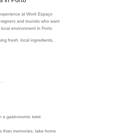
 in Porto
 experience at Work Espaço
reigners and tourists who want
d local environment in Porto
ing fresh, local ingredients,
..
th a gastronomic twist
e than memories, take home