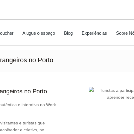
Voucher
Alugue o espaço
Blog
Experiências
Sobre N
rangeiros no Porto
angeiros no Porto
utêntica e interativa no Work
sitantes e turistas que
colhedor e criativo, no