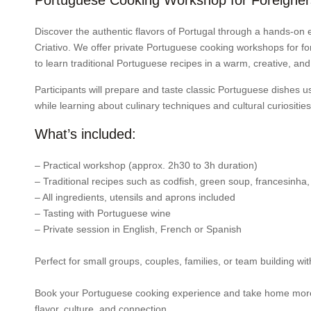
Portuguese Cooking Workshop for Foreigners
Discover the authentic flavors of Portugal through a hands-on
Criativo. We offer private Portuguese cooking workshops for fo
to learn traditional Portuguese recipes in a warm, creative, an
Participants will prepare and taste classic Portuguese dishes us
while learning about culinary techniques and cultural curiosities
What’s included:
– Practical workshop (approx. 2h30 to 3h duration)
– Traditional recipes such as codfish, green soup, francesinha, 
– All ingredients, utensils and aprons included
– Tasting with Portuguese wine
– Private session in English, French or Spanish
Perfect for small groups, couples, families, or team building wi
Book your Portuguese cooking experience and take home mor
flavor, culture, and connection